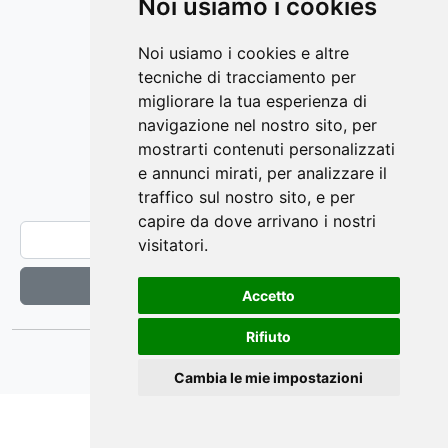
Noi usiamo i cookies
CHI SIAMO
SERVIZI
Noi usiamo i cookies e altre
PRODOTTI
tecniche di tracciamento per
GALLERY
migliorare la tua esperienza di
SPECIAL PRICE
navigazione nel nostro sito, per
CONTATTI
mostrarti contenuti personalizzati
e annunci mirati, per analizzare il
NEWSLETTER
traffico sul nostro sito, e per
* E-mail
capire da dove arrivano i nostri
visitatori.
Iscritto alla
ID
Registrazione
Accetto
newsletter
Rifiuto
Realizzato e distribuito da
Quokka
Cambia le mie impostazioni