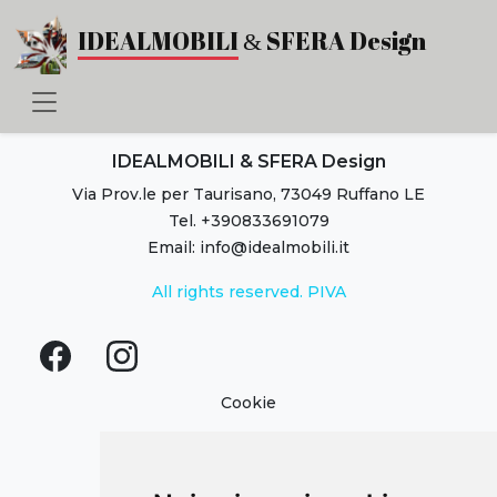
Notte
IDEALMOBILI
SFERA Design
&
|
IDEALMOBILI
&
SFERA
IDEALMOBILI & SFERA Design
Via Prov.le per Taurisano, 73049 Ruffano LE
Design
Tel. +390833691079
Email: info@idealmobili.it
All rights reserved. PIVA
Cookie
MENU
HOME